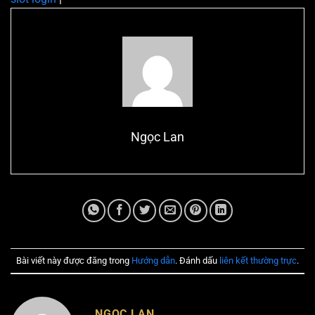
Ngọc Lan
Bài viết này được đăng trong
Hướng dẫn
. Đánh dấu
liên kết thường trực
.
NGỌC LAN