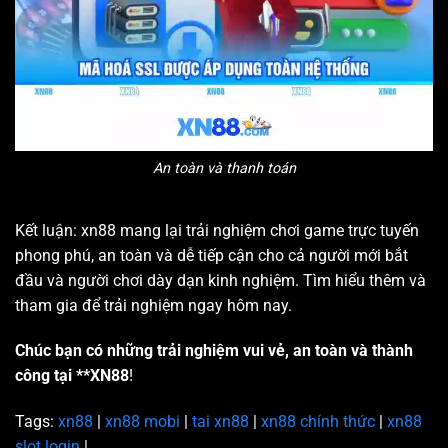
An toàn và thanh toán
Kết luận: xn88 mang lại trải nghiệm chơi game trực tuyến
phong phú, an toàn và dễ tiếp cận cho cả người mới bắt
đầu và người chơi dày dạn kinh nghiệm. Tìm hiểu thêm và
tham gia để trải nghiệm ngay hôm nay.
Chúc bạn có những trải nghiệm vui vẻ, an toàn và thành
công tại **XN88
!
Tags:
xn88
|
xn88 mobi
|
tai xn88
|
xn88 chính thức
|
xn88
slot login
|