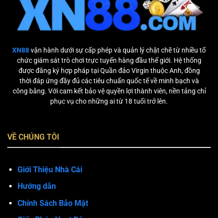
XN88
vận hành dưới sự cấp phép và quản lý chặt chẽ từ nhiều tổ
chức giám sát trò chơi trực tuyến hàng đầu thế giới. Hệ thống
được đăng ký hợp pháp tại Quần đảo Virgin thuộc Anh, đồng
thời đáp ứng đầy đủ các tiêu chuẩn quốc tế về minh bạch và
công bằng. Với cam kết bảo vệ quyền lợi thành viên, nền tảng chỉ
phục vụ cho những ai từ 18 tuổi trở lên.
VỀ CHÚNG TÔI
Giới Thiệu Nhà Cái
Hướng dẫn
Chính Sách Bảo Mật