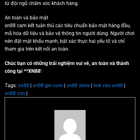
từ đội ngũ chăm sóc khách hàng.
An toàn và bảo mật
xn88 cam kết tuân thủ các tiêu chuẩn bảo mật hàng đầu,
mã hóa dữ liệu và bảo vệ thông tin người dùng. Người chơi
nên đặt mật khẩu mạnh, bật xác thực hai yếu tố và chỉ
tham gia trên kết nối an toàn.
Chúc bạn có những trải nghiệm vui vẻ, an toàn và thành
công tại **XN88
!
Tags:
xn88
|
xn88 jpn.com
|
xn88 store
|
link vào xn88
|
xn88 con
|