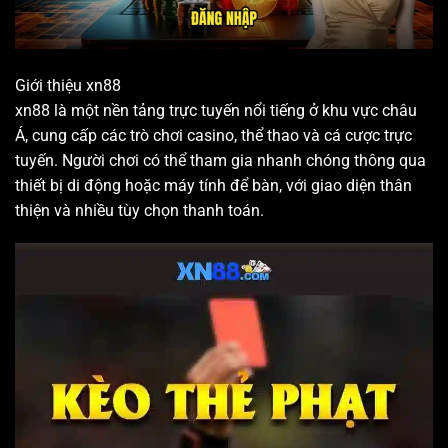
Giới thiệu xn88
xn88 là một nền tảng trực tuyến nổi tiếng ở khu vực châu
Á, cung cấp các trò chơi casino, thể thao và cá cược trực
tuyến. Người chơi có thể tham gia nhanh chóng thông qua
thiết bị di động hoặc máy tính để bàn, với giao diện thân
thiện và nhiều tùy chọn thanh toán.