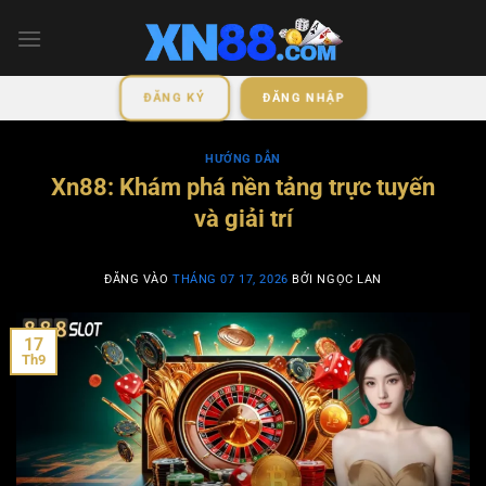
Bỏ
qua
nội
dung
ĐĂNG KÝ
ĐĂNG NHẬP
HƯỚNG DẪN
Xn88: Khám phá nền tảng trực tuyến
và giải trí
ĐĂNG VÀO
THÁNG 07 17, 2026
BỞI
NGỌC LAN
17
Th9