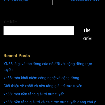
Tìm kiếm
TÌM
KIẾM
Recent Posts
XN88 là gì và tác động của nó đối với cộng đồng trực
tuyến
xn88: một khái niệm công nghệ và cộng đồng
Giới thiệu về xn88 và nền tảng giải trí trực tuyến
xn88: một nền tảng giải trí trực tuyến
xn88: Nền tảng giải trí và cá cược trực tuyến đáng chú ý