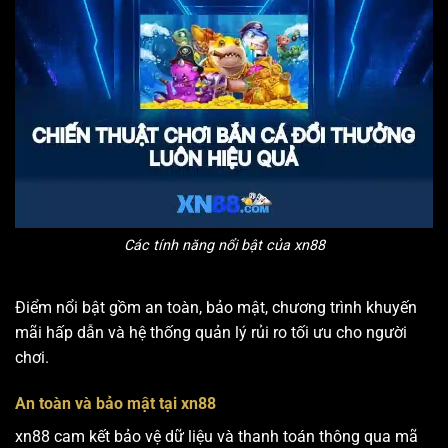
Các tính năng nổi bật của xn88
Điểm nổi bật gồm an toàn, bảo mật, chương trình khuyến
mãi hấp dẫn và hệ thống quản lý rủi ro tối ưu cho người
chơi.
An toàn và bảo mật tại xn88
xn88 cam kết bảo vệ dữ liệu và thanh toán thông qua mã