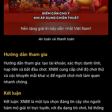
An toàn và thanh toán
Hướng dẫn tham gia
Hướng dẫn tham gia: tạo tài khoản, xác thực danh tính,
nạp tiền và bắt đầu chơi. XN88 cung cấp chế độ chơi thử
và các khuyến mãi khai vị để người chơi mới làm quen
nhanh chóng.
Kết luận
Kết luận: XN88 là một lựa chọn đáng tin cậy cho người
hâm mộ giải trí trực tuyến, với đa dạng trò chơi, hệ thống