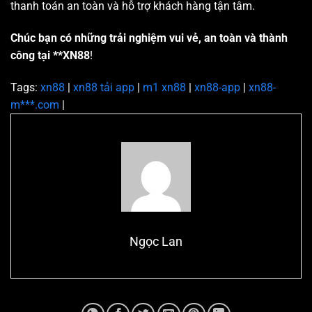
thanh toán an toàn và hỗ trợ khách hàng tận tâm.
Chúc bạn có những trải nghiệm vui vẻ, an toàn và thành
công tại **XN88
!
Tags:
xn88
|
xn88 tải app
|
m1 xn88
|
xn88-app
|
xn88-
m***.com
|
Ngọc Lan