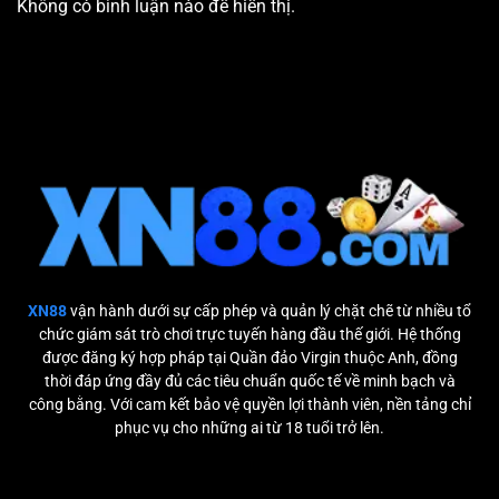
Không có bình luận nào để hiển thị.
XN88
vận hành dưới sự cấp phép và quản lý chặt chẽ từ nhiều tổ
chức giám sát trò chơi trực tuyến hàng đầu thế giới. Hệ thống
được đăng ký hợp pháp tại Quần đảo Virgin thuộc Anh, đồng
thời đáp ứng đầy đủ các tiêu chuẩn quốc tế về minh bạch và
công bằng. Với cam kết bảo vệ quyền lợi thành viên, nền tảng chỉ
phục vụ cho những ai từ 18 tuổi trở lên.