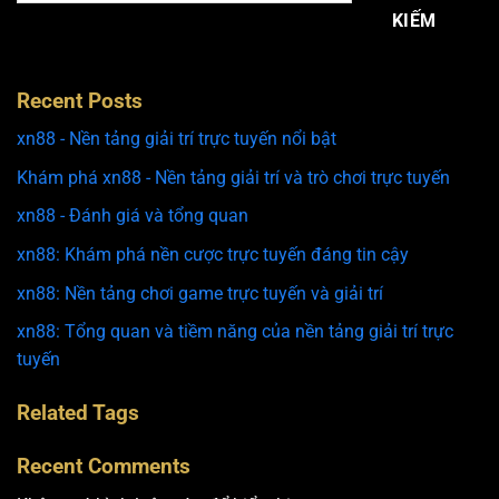
KIẾM
Recent Posts
xn88 - Nền tảng giải trí trực tuyến nổi bật
Khám phá xn88 - Nền tảng giải trí và trò chơi trực tuyến
xn88 - Đánh giá và tổng quan
xn88: Khám phá nền cược trực tuyến đáng tin cậy
xn88: Nền tảng chơi game trực tuyến và giải trí
xn88: Tổng quan và tiềm năng của nền tảng giải trí trực
tuyến
Related Tags
Recent Comments