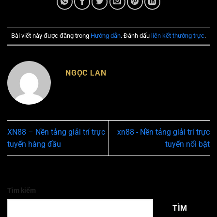
Bài viết này được đăng trong
Hướng dẫn
. Đánh dấu
liên kết thường trực
.
NGỌC LAN
XN88 – Nền tảng giải trí trực
xn88 - Nền tảng giải trí trực
tuyến hàng đầu
tuyến nổi bật
Tìm kiếm
TÌM