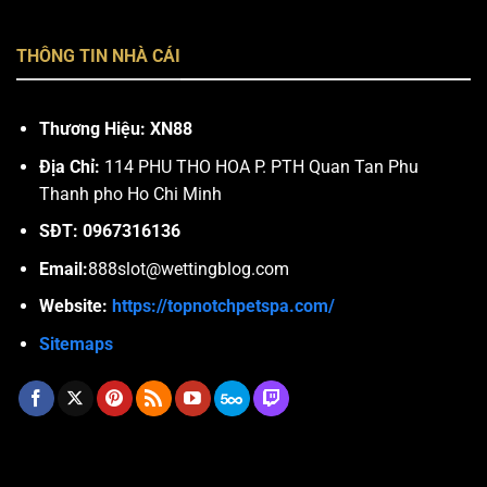
THÔNG TIN NHÀ CÁI
Thương Hiệu: XN88
Địa Chỉ:
114 PHU THO HOA P. PTH Quan Tan Phu
Thanh pho Ho Chi Minh
SĐT:
0967316136
Email:
888slot@wettingblog.com
Website:
https://topnotchpetspa.com/
Sitemaps