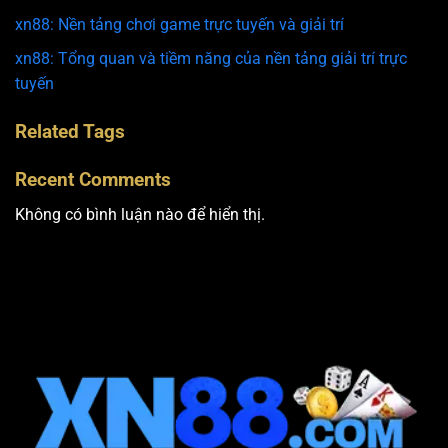
xn88: Nền tảng chơi game trực tuyến và giải trí
xn88: Tổng quan và tiềm năng của nền tảng giải trí trực
tuyến
Related Tags
Recent Comments
Không có bình luận nào để hiển thị.