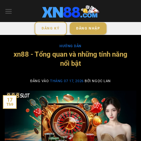
Bỏ
qua
nội
dung
ĐĂNG KÝ
ĐĂNG NHẬP
HƯỚNG DẪN
xn88 - Tổng quan và những tính năng
nổi bật
ĐĂNG VÀO
THÁNG 07 17, 2026
BỞI
NGỌC LAN
17
Th9