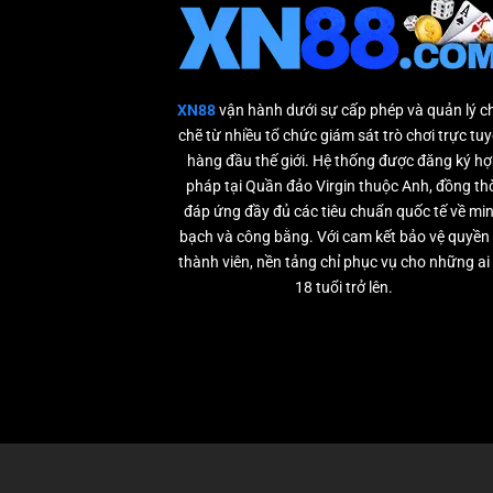
XN88
vận hành dưới sự cấp phép và quản lý c
chẽ từ nhiều tổ chức giám sát trò chơi trực tu
hàng đầu thế giới. Hệ thống được đăng ký h
pháp tại Quần đảo Virgin thuộc Anh, đồng th
đáp ứng đầy đủ các tiêu chuẩn quốc tế về mi
bạch và công bằng. Với cam kết bảo vệ quyền 
thành viên, nền tảng chỉ phục vụ cho những ai
18 tuổi trở lên.