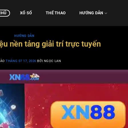
CHỦ
XỔ SỐ
THỂ THAO
HƯỚNG DẪN
HƯỚNG DẪN
ệu nền tảng giải trí trực tuyến
VÀO
THÁNG 07 17, 2026
BỞI
NGỌC LAN