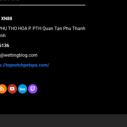
: XN88
PHU THO HOA P. PTH Quan Tan Phu Thanh
inh
6136
t@wettingblog.com
s://topnotchpetspa.com/