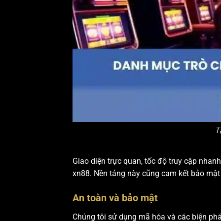
T
Giao diện trực quan, tốc độ truy cập nhan
xn88. Nền tảng này cũng cam kết bảo mật 
An toàn và bảo mật
Chúng tôi sử dụng mã hóa và các biện phá