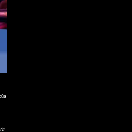
 của
ười