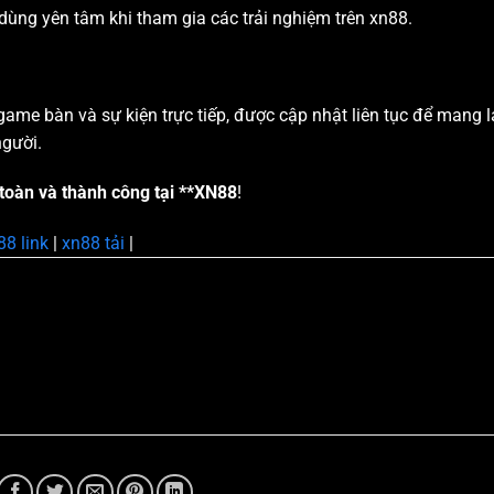
 dùng yên tâm khi tham gia các trải nghiệm trên xn88.
ame bàn và sự kiện trực tiếp, được cập nhật liên tục để mang l
người.
 toàn và thành công tại **XN88
!
88 link
|
xn88 tải
|